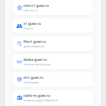
cms-v1.guwi.ru
🌐
сайт cms-v1
x1.guwi.ru
👥
соцсеть
files1.guwi.ru
📁
файлообменник
doska.guwi.ru
✏️
интерактивная доска
im1.guwi.ru
💬
мессенджер
radio-m.guwi.ru
📻
интернет-радио Марина А.