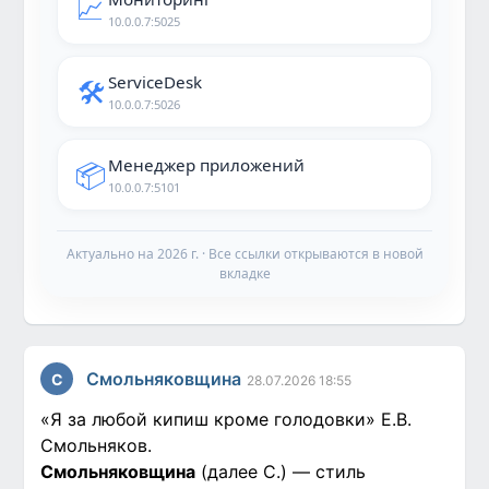
📈
10.0.0.7:5025
ServiceDesk
🛠️
10.0.0.7:5026
Менеджер приложений
📦
10.0.0.7:5101
Актуально на 2026 г. · Все ссылки открываются в новой
вкладке
Смольняковщина
С
28.07.2026 18:55
«Я за любой кипиш кроме голодовки» Е.В.
Смольняков.
Смольняковщина
(далее С.) — стиль