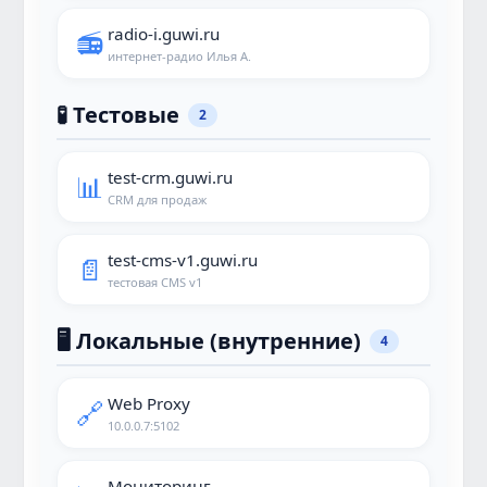
radio-i.guwi.ru
📻
интернет-радио Илья А.
🧪 Тестовые
2
test-crm.guwi.ru
📊
CRM для продаж
test-cms-v1.guwi.ru
📄
тестовая CMS v1
🖥️ Локальные (внутренние)
4
Web Proxy
🔗
10.0.0.7:5102
Мониторинг